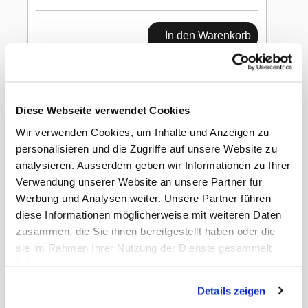
In den Warenkorb
Capri-Sun Sirup
Monster Alarm 600ml
Diese Webseite verwendet Cookies
Wir verwenden Cookies, um Inhalte und Anzeigen zu
personalisieren und die Zugriffe auf unsere Website zu
analysieren. Ausserdem geben wir Informationen zu Ihrer
Verwendung unserer Website an unsere Partner für
Werbung und Analysen weiter. Unsere Partner führen
diese Informationen möglicherweise mit weiteren Daten
Gewicht
4.86 kg
zusammen, die Sie ihnen bereitgestellt haben oder die
Rabatt
15.00
sie im Rahmen Ihrer Nutzung der Dienste gesammelt
Nettopreis
Netto
haben.
EAN Detail
4000177031292
EAN Liefereinheit
4000177031308
Details zeigen
Umkarton pro Lage
34