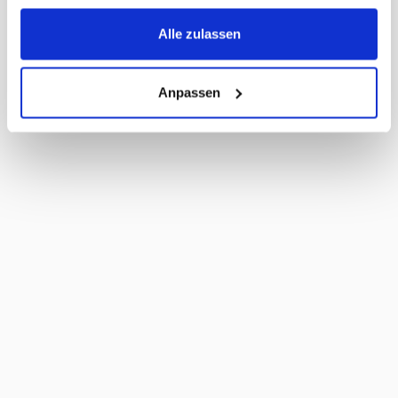
Umkarton pro Palette
136
Masse Liefereinheit
19 x 11 x 26 cm
Alle zulassen
LxBxH
MWST
2,6%
Haltbarkeit Tage
140 Tage
Anpassen