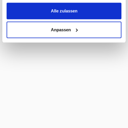
Umkarton pro Palette
216
Masse Liefereinheit
26 x 13 x 18 cm
Alle zulassen
LxBxH
MWST
2,6%
Haltbarkeit Tage
120 Tage
Anpassen