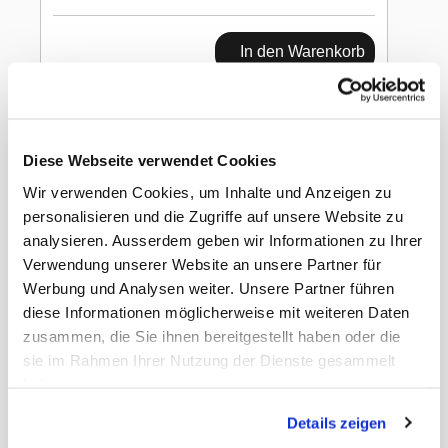
In den Warenkorb
Chiefs Protein Drink
Vanilla Drive 330ml
Diese Webseite verwendet Cookies
Wir verwenden Cookies, um Inhalte und Anzeigen zu
personalisieren und die Zugriffe auf unsere Website zu
analysieren. Ausserdem geben wir Informationen zu Ihrer
Verwendung unserer Website an unsere Partner für
Werbung und Analysen weiter. Unsere Partner führen
diese Informationen möglicherweise mit weiteren Daten
Gewicht
3.02 kg
zusammen, die Sie ihnen bereitgestellt haben oder die
Rabatt
25.00
sie im Rahmen Ihrer Nutzung der Dienste gesammelt
Nettopreis
Netto
haben.
EAN Detail
7640151716462
EAN Liefereinheit
7640151716486
Details zeigen
Umkarton pro Lage
27