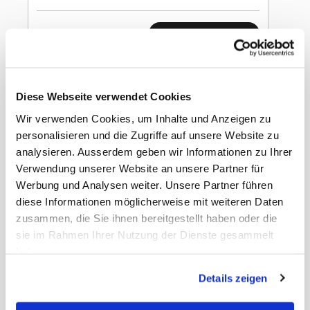
In den Warenkorb
Chupa Chups Chew
Strawberry 45g
Diese Webseite verwendet Cookies
Wir verwenden Cookies, um Inhalte und Anzeigen zu
personalisieren und die Zugriffe auf unsere Website zu
analysieren. Ausserdem geben wir Informationen zu Ihrer
Verwendung unserer Website an unsere Partner für
Werbung und Analysen weiter. Unsere Partner führen
Gewicht
1.05 kg
diese Informationen möglicherweise mit weiteren Daten
EAN Detail
6921211119326
EAN Liefereinheit
6921211119333
zusammen, die Sie ihnen bereitgestellt haben oder die
Liefereinheit pro
12
sie im Rahmen Ihrer Nutzung der Dienste gesammelt
Umkarton
haben.
Umkarton pro Lage
9
Umkarton pro Palette
72
Details zeigen
Masse Liefereinheit
36 x 26 x 23 cm
LxBxH
Masse Stück LxBxH
270 x 140 x 140 mm