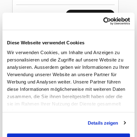
In den Warenkorb
Chupa Chups Gum
Babol Erdbeer 27.6g
Diese Webseite verwendet Cookies
Wir verwenden Cookies, um Inhalte und Anzeigen zu
personalisieren und die Zugriffe auf unsere Website zu
analysieren. Ausserdem geben wir Informationen zu Ihrer
Verwendung unserer Website an unsere Partner für
Werbung und Analysen weiter. Unsere Partner führen
Gewicht
0.62 kg
diese Informationen möglicherweise mit weiteren Daten
EAN Detail
80759102
EAN Liefereinheit
8410031947700
zusammen, die Sie ihnen bereitgestellt haben oder die
Liefereinheit pro
24
sie im Rahmen Ihrer Nutzung der Dienste gesammelt
Umkarton
haben.
Umkarton pro Lage
12
Umkarton pro Palette
60
Details zeigen
Masse Liefereinheit
13 x 12 x 5 cm
LxBxH
Masse Stück LxBxH
110 x 25 x 12 mm