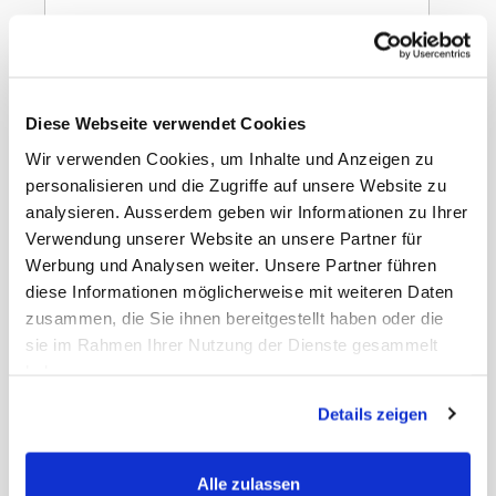
In den Warenkorb
Chupa Chups Party
Diese Webseite verwendet Cookies
Mix 400g
Wir verwenden Cookies, um Inhalte und Anzeigen zu
personalisieren und die Zugriffe auf unsere Website zu
analysieren. Ausserdem geben wir Informationen zu Ihrer
Verwendung unserer Website an unsere Partner für
Werbung und Analysen weiter. Unsere Partner führen
diese Informationen möglicherweise mit weiteren Daten
Gewicht
10.20 kg
zusammen, die Sie ihnen bereitgestellt haben oder die
EAN Detail
8723400830801
sie im Rahmen Ihrer Nutzung der Dienste gesammelt
EAN Liefereinheit
8723400830894
Umkarton pro Lage
8
haben.
Umkarton pro Palette
48
Masse Liefereinheit
39 x 29 x 27 cm
Details zeigen
LxBxH
MWST
2,6%
Haltbarkeit Tage
140 Tage
Alle zulassen