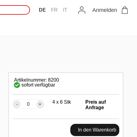
Anmelden
DE
FR
IT
Artikelnummer: 8200
sofort verfügbar
4 x 6 Stk
Preis auf
-
+
Anfrage
In den Warenkorb