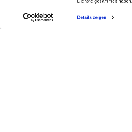
Dienste gesammelt haben
Details zeigen
My WEBSTAR
Kundenportal
Shop
My WEBSTAR
Bestellungen
Hygiene- und
Meine Einkaufslisten
Rechnungen
Personalisier
Schnellerfassung
Statistiken
Medizin- und 
Scanner
Mein Konto
Kiosk- und Sh
Warenkorb
Fun Food Ser