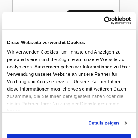
In den Warenkorb
Coca-Cola Zero 1.5l
Diese Webseite verwendet Cookies
Wir verwenden Cookies, um Inhalte und Anzeigen zu
personalisieren und die Zugriffe auf unsere Website zu
analysieren. Ausserdem geben wir Informationen zu Ihrer
Verwendung unserer Website an unsere Partner für
Werbung und Analysen weiter. Unsere Partner führen
Gewicht
9.34 kg
Rabatt
10.00
diese Informationen möglicherweise mit weiteren Daten
Nettopreis
Netto
zusammen, die Sie ihnen bereitgestellt haben oder die
EAN Detail
5449000133335
sie im Rahmen Ihrer Nutzung der Dienste gesammelt
EAN Liefereinheit
5449000134578
haben.
Umkarton pro Lage
18
Umkarton pro Palette
72
Details zeigen
Masse Liefereinheit
19 x 28 x 32 cm
LxBxH
Masse Stück LxBxH
90 x 90 x 316 mm