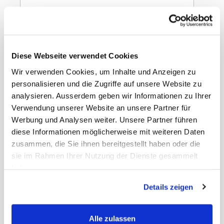
In den Warenkorb
Dr. Sour Shock Balls
Diese Webseite verwendet Cookies
72g
Wir verwenden Cookies, um Inhalte und Anzeigen zu
personalisieren und die Zugriffe auf unsere Website zu
analysieren. Ausserdem geben wir Informationen zu Ihrer
Verwendung unserer Website an unsere Partner für
Werbung und Analysen weiter. Unsere Partner führen
diese Informationen möglicherweise mit weiteren Daten
Gewicht
2.41 kg
zusammen, die Sie ihnen bereitgestellt haben oder die
EAN Detail
8717371584498
sie im Rahmen Ihrer Nutzung der Dienste gesammelt
EAN Liefereinheit
8717371584511
Umkarton pro Lage
9
haben.
Umkarton pro Palette
108
Masse Liefereinheit
33 x 27 x 15 cm
Details zeigen
LxBxH
MWST
8,1%
Haltbarkeit Tage
230 Tage
Alle zulassen