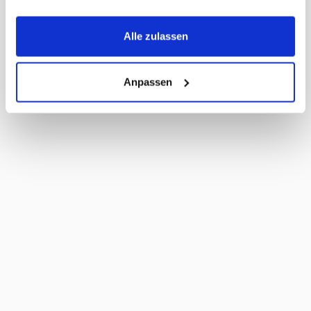
Umkarton pro Palette
108
Masse Liefereinheit
28 x 21 x 20 cm
LxBxH
Alle zulassen
Masse Stück LxBxH
66 x 66 x 205 mm
MWST
2,6%
Haltbarkeit Tage
170 Tage
Anpassen