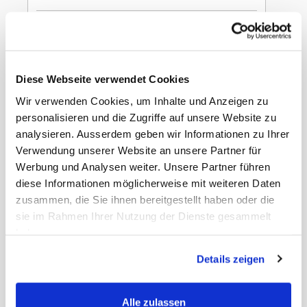
In den Warenkorb
Gizeh Pink King
Diese Webseite verwendet Cookies
Size+Activ Fil. 34
Wir verwenden Cookies, um Inhalte und Anzeigen zu
Blatt / 16 Filter
personalisieren und die Zugriffe auf unsere Website zu
analysieren. Ausserdem geben wir Informationen zu Ihrer
Verwendung unserer Website an unsere Partner für
Werbung und Analysen weiter. Unsere Partner führen
diese Informationen möglicherweise mit weiteren Daten
zusammen, die Sie ihnen bereitgestellt haben oder die
Gewicht
0.35 kg
sie im Rahmen Ihrer Nutzung der Dienste gesammelt
EAN Detail
42456902
haben.
EAN Liefereinheit
4002604002233
Liefereinheit pro
10
Details zeigen
Umkarton
Masse Liefereinheit
14 x 11 x 6 cm
LxBxH
MWST
8,1%
Alle zulassen