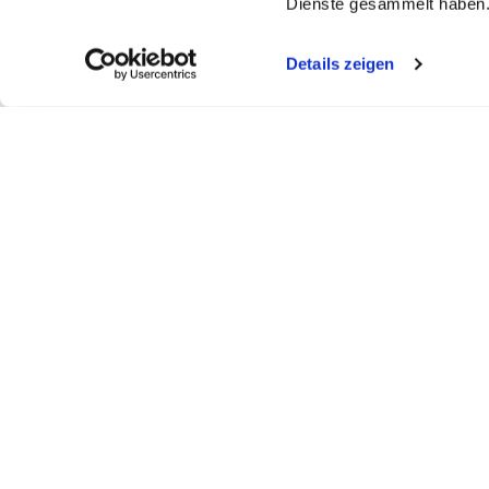
Dienste gesammelt haben
Details zeigen
My WEBSTAR
Kundenportal
Shop
My WEBSTAR
Bestellungen
Hygiene- und
Meine Einkaufslisten
Rechnungen
Personalisier
Schnellerfassung
Statistiken
Medizin- und 
Scanner
Mein Konto
Kiosk- und Sh
Warenkorb
Fun Food Ser