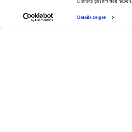
Dienste gesammelt haben
Details zeigen
My WEBSTAR
Kundenportal
Shop
My WEBSTAR
Bestellungen
Hygiene- und
Meine Einkaufslisten
Rechnungen
Personalisier
Schnellerfassung
Statistiken
Medizin- und 
Scanner
Mein Konto
Kiosk- und Sh
Warenkorb
Fun Food Ser