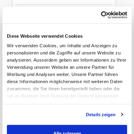
In den Warenkorb
Nivea Men Douche
Diese Webseite verwendet Cookies
Energy 250ml
Wir verwenden Cookies, um Inhalte und Anzeigen zu
personalisieren und die Zugriffe auf unsere Website zu
analysieren. Ausserdem geben wir Informationen zu Ihrer
Verwendung unserer Website an unsere Partner für
Werbung und Analysen weiter. Unsere Partner führen
diese Informationen möglicherweise mit weiteren Daten
Gewicht
1.60 kg
EAN Detail
4006000235097
zusammen, die Sie ihnen bereitgestellt haben oder die
EAN Liefereinheit
4006000235103
sie im Rahmen Ihrer Nutzung der Dienste gesammelt
Liefereinheit pro
4
haben.
Umkarton
Umkarton pro Lage
12
Details zeigen
Umkarton pro Palette
84
Masse Liefereinheit
20 x 7 x 17 cm
LxBxH
MWST
8,1%
Alle zulassen