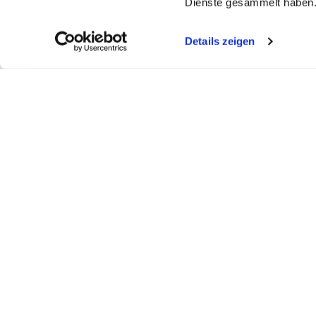
Dienste gesammelt haben
Details zeigen
My WEBSTAR
Kundenportal
Shop
My WEBSTAR
Bestellungen
Hygiene- und
Meine Einkaufslisten
Rechnungen
Personalisier
Schnellerfassung
Statistiken
Medizin- und 
Scanner
Mein Konto
Kiosk- und Sh
Warenkorb
Fun Food Ser