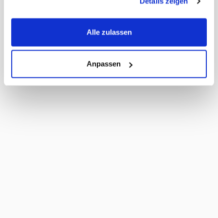
Details zeigen
Umkarton pro Lage
12
Umkarton pro Palette
108
Masse Liefereinheit
33 x 22 x 14 cm
Alle zulassen
LxBxH
Masse Stück LxBxH
51 x 51 x 136 mm
MWST
2,6%
Haltbarkeit Tage
140 Tage
Anpassen