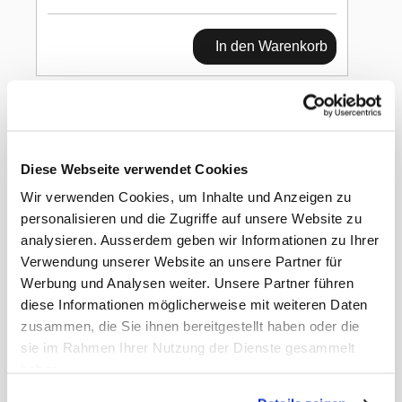
In den Warenkorb
Red Bull Sugarfree
250ml 6-Pack
Diese Webseite verwendet Cookies
Wir verwenden Cookies, um Inhalte und Anzeigen zu
personalisieren und die Zugriffe auf unsere Website zu
analysieren. Ausserdem geben wir Informationen zu Ihrer
Verwendung unserer Website an unsere Partner für
Werbung und Analysen weiter. Unsere Partner führen
Dokumente
diese Informationen möglicherweise mit weiteren Daten
zusammen, die Sie ihnen bereitgestellt haben oder die
Gewicht
6.52 kg
sie im Rahmen Ihrer Nutzung der Dienste gesammelt
Rabatt
10.00
Nettopreis
Netto
haben.
EAN Detail
9002490200404
EAN Liefereinheit
9002490200411