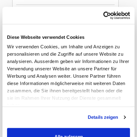
In den Warenkorb
Skittles Crazy sours
Diese Webseite verwendet Cookies
38g
Wir verwenden Cookies, um Inhalte und Anzeigen zu
personalisieren und die Zugriffe auf unsere Website zu
analysieren. Ausserdem geben wir Informationen zu Ihrer
Verwendung unserer Website an unsere Partner für
Werbung und Analysen weiter. Unsere Partner führen
diese Informationen möglicherweise mit weiteren Daten
Gewicht
0.60 kg
EAN Detail
5000159376792
zusammen, die Sie ihnen bereitgestellt haben oder die
EAN Liefereinheit
4009900456647
sie im Rahmen Ihrer Nutzung der Dienste gesammelt
Umkarton pro Lage
44
haben.
Umkarton pro Palette
836
Masse Liefereinheit
19 x 10 x 9 cm
Details zeigen
LxBxH
Masse Stück LxBxH
91 x 19 x 47 mm
MWST
2,6%
Haltbarkeit Tage
50 Tage
Alle zulassen