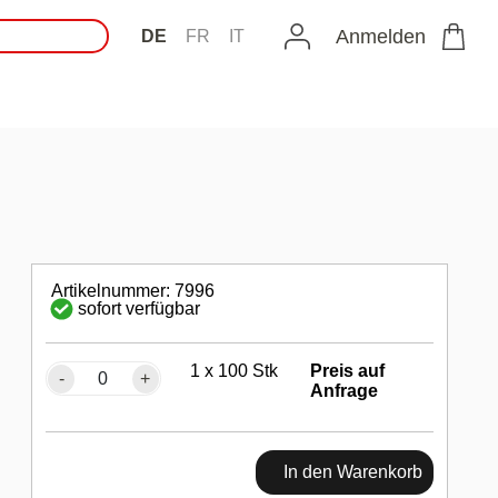
Anmelden
DE
FR
IT
Artikelnummer: 7996
sofort verfügbar
1 x 100 Stk
Preis auf
-
+
Anfrage
In den Warenkorb