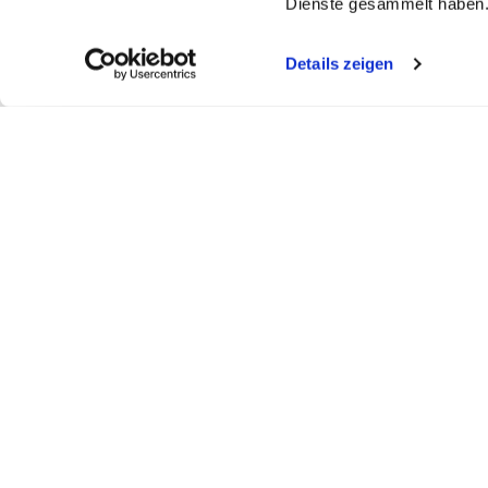
Dienste gesammelt haben
Details zeigen
My WEBSTAR
Kundenportal
Shop
My WEBSTAR
Bestellungen
Hygiene- und
Meine Einkaufslisten
Rechnungen
Personalisier
Schnellerfassung
Statistiken
Medizin- und 
Scanner
Mein Konto
Kiosk- und Sh
Warenkorb
Fun Food Ser