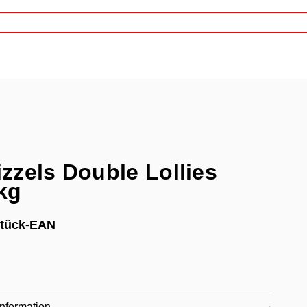
zzels Double Lollies
kg
Stück-EAN
nformation