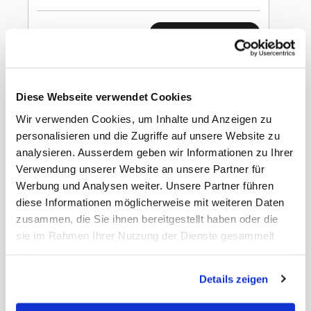
In den Warenkorb
Swizzels Love Hearts
Lipstick 6g
Diese Webseite verwendet Cookies
Wir verwenden Cookies, um Inhalte und Anzeigen zu
personalisieren und die Zugriffe auf unsere Website zu
analysieren. Ausserdem geben wir Informationen zu Ihrer
Verwendung unserer Website an unsere Partner für
Werbung und Analysen weiter. Unsere Partner führen
Gewicht
0.64 kg
diese Informationen möglicherweise mit weiteren Daten
EAN Detail
5010478477896
EAN Liefereinheit
5010478481039
zusammen, die Sie ihnen bereitgestellt haben oder die
Liefereinheit pro
6
sie im Rahmen Ihrer Nutzung der Dienste gesammelt
Umkarton
haben.
Umkarton pro Lage
6
Umkarton pro Palette
60
Details zeigen
Masse Liefereinheit
17 x 17 x 18 cm
LxBxH
Masse Stück LxBxH
150 x 130 x 130 mm