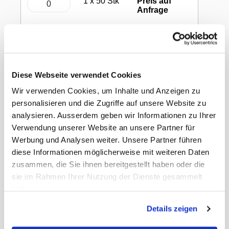
1 x 50 Stk
Preis auf
Anfrage
In den Warenkorb
Tiki Brause Lolly 850g
Diese Webseite verwendet Cookies
Wir verwenden Cookies, um Inhalte und Anzeigen zu
personalisieren und die Zugriffe auf unsere Website zu
analysieren. Ausserdem geben wir Informationen zu Ihrer
Verwendung unserer Website an unsere Partner für
Werbung und Analysen weiter. Unsere Partner führen
Dokumente
diese Informationen möglicherweise mit weiteren Daten
zusammen, die Sie ihnen bereitgestellt haben oder die
Gewicht
0.93 kg
sie im Rahmen Ihrer Nutzung der Dienste gesammelt
Mindesthaltlbarkeitsdatum
31.10.2026
haben.
EAN Liefereinheit
7640432490050
Umkarton pro Lage
28
Details zeigen
Umkarton pro Palette
224
Masse Liefereinheit
16 x 17 x 10 cm