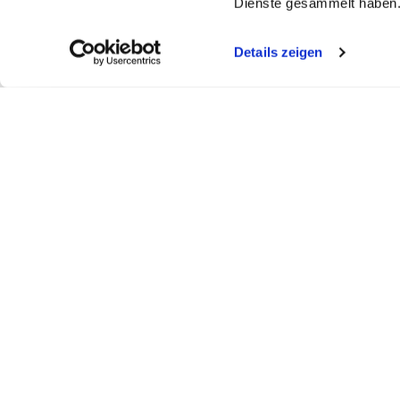
Dienste gesammelt haben
Details zeigen
My WEBSTAR
Kundenportal
Shop
My WEBSTAR
Bestellungen
Hygiene- und
Meine Einkaufslisten
Rechnungen
Personalisier
Schnellerfassung
Statistiken
Medizin- und 
Scanner
Mein Konto
Kiosk- und Sh
Warenkorb
Fun Food Ser