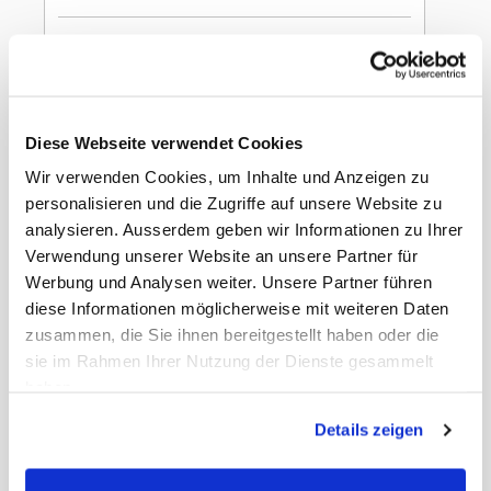
In den Warenkorb
Warheads Sour Wheel
51g
Diese Webseite verwendet Cookies
Wir verwenden Cookies, um Inhalte und Anzeigen zu
personalisieren und die Zugriffe auf unsere Website zu
analysieren. Ausserdem geben wir Informationen zu Ihrer
Verwendung unserer Website an unsere Partner für
Werbung und Analysen weiter. Unsere Partner führen
Gewicht
1.62 kg
diese Informationen möglicherweise mit weiteren Daten
EAN Detail
8435124856394
zusammen, die Sie ihnen bereitgestellt haben oder die
EAN Liefereinheit
8435124856387
sie im Rahmen Ihrer Nutzung der Dienste gesammelt
Liefereinheit pro
4
Umkarton
haben.
Umkarton pro Lage
8
Umkarton pro Palette
48
Details zeigen
Masse Liefereinheit
21 x 21 x 16 cm
LxBxH
MWST
8,1%