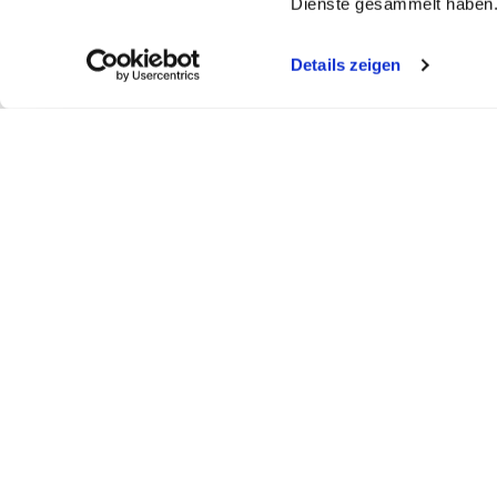
Dienste gesammelt haben
Details zeigen
My WEBSTAR
Kundenportal
Shop
My WEBSTAR
Bestellungen
Hygiene- und
Meine Einkaufslisten
Rechnungen
Personalisier
Schnellerfassung
Statistiken
Medizin- und 
Scanner
Mein Konto
Kiosk- und Sh
Warenkorb
Fun Food Ser