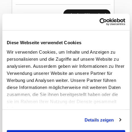
In den Warenkorb
Zweifel
TaquitosSpicyFajita
Diese Webseite verwendet Cookies
125g
Wir verwenden Cookies, um Inhalte und Anzeigen zu
personalisieren und die Zugriffe auf unsere Website zu
analysieren. Ausserdem geben wir Informationen zu Ihrer
Verwendung unserer Website an unsere Partner für
Werbung und Analysen weiter. Unsere Partner führen
diese Informationen möglicherweise mit weiteren Daten
Gewicht
1.86 kg
zusammen, die Sie ihnen bereitgestellt haben oder die
Nettopreis
Netto
EAN Detail
7610095012029
sie im Rahmen Ihrer Nutzung der Dienste gesammelt
EAN Liefereinheit
7610095012036
haben.
Umkarton pro Lage
8
Umkarton pro Palette
64
Details zeigen
Masse Liefereinheit
40 x 30 x 20 cm
LxBxH