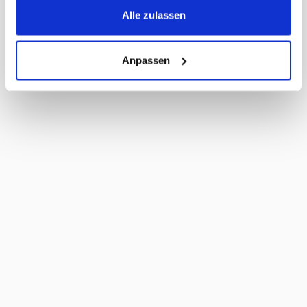
Masse Stück LxBxH
600 x 0 x 0 mm
Alle zulassen
MWST
2,6%
Haltbarkeit Tage
80 Tage
Anpassen