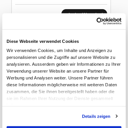
In den Warenkorb
Zweifel
TaquitosSweetChili
Diese Webseite verwendet Cookies
125g
Wir verwenden Cookies, um Inhalte und Anzeigen zu
personalisieren und die Zugriffe auf unsere Website zu
analysieren. Ausserdem geben wir Informationen zu Ihrer
Verwendung unserer Website an unsere Partner für
Werbung und Analysen weiter. Unsere Partner führen
diese Informationen möglicherweise mit weiteren Daten
Gewicht
1.84 kg
zusammen, die Sie ihnen bereitgestellt haben oder die
Nettopreis
Netto
EAN Detail
7610095011992
sie im Rahmen Ihrer Nutzung der Dienste gesammelt
EAN Liefereinheit
7610095012012
haben.
Umkarton pro Lage
8
Umkarton pro Palette
64
Details zeigen
Masse Liefereinheit
40 x 30 x 20 cm
LxBxH