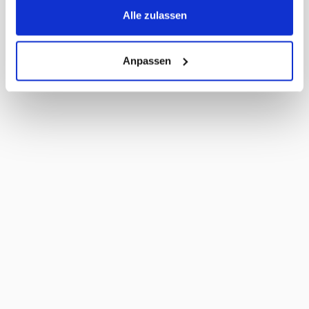
Masse Stück LxBxH
600 x 0 x 0 mm
Alle zulassen
MWST
2,6%
Haltbarkeit Tage
80 Tage
Anpassen