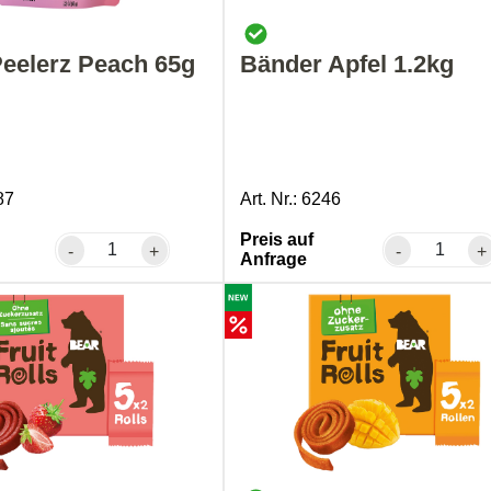
eelerz Peach 65g
Bänder Apfel 1.2kg
87
Art. Nr.: 6246
Preis auf
-
+
-
+
Anfrage