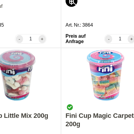
uf
35
Art. Nr.: 3864
Preis auf
-
+
-
+
Anfrage
p Little Mix 200g
Fini Cup Magic Carpe
200g