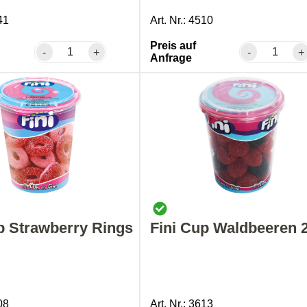
41
Art. Nr.: 4510
Preis auf
-
+
-
+
Anfrage
p Strawberry Rings
Fini Cup Waldbeeren 
08
Art. Nr.: 3613