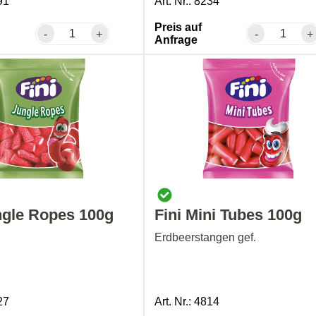
91
Art. Nr.: 8234
Preis auf
-
+
-
+
Anfrage
ngle Ropes 100g
Fini Mini Tubes 100g
Erdbeerstangen gef.
27
Art. Nr.: 4814