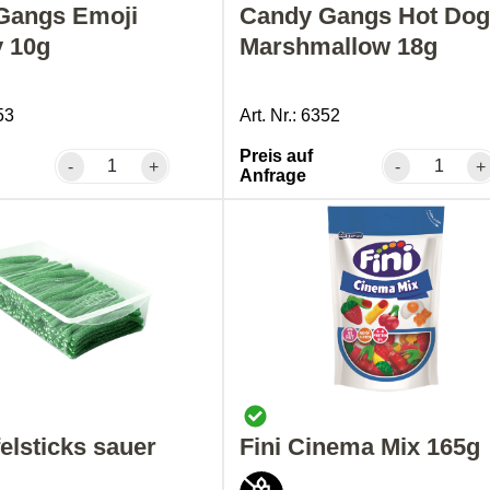
Gangs Emoji
Candy Gangs Hot Do
 10g
Marshmallow 18g
53
Art. Nr.: 6352
Preis auf
-
+
-
+
Anfrage
felsticks sauer
Fini Cinema Mix 165g